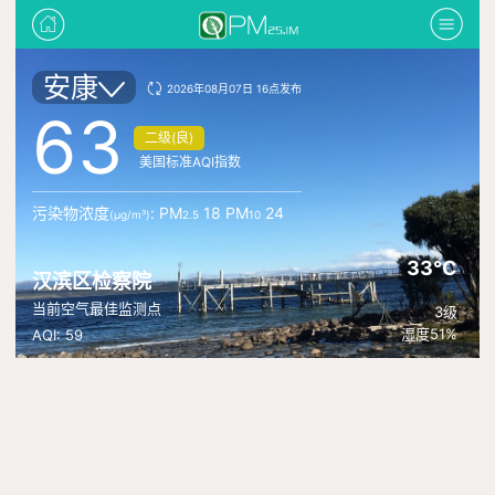
安康
2026年08月07日 16点发布
63
二级(良)
美国标准AQI指数
污染物浓度
: PM
18 PM
24
(μg/m³)
2.5
10
33°C
汉滨区检察院
当前空气最佳监测点
3级
湿度51%
AQI: 59