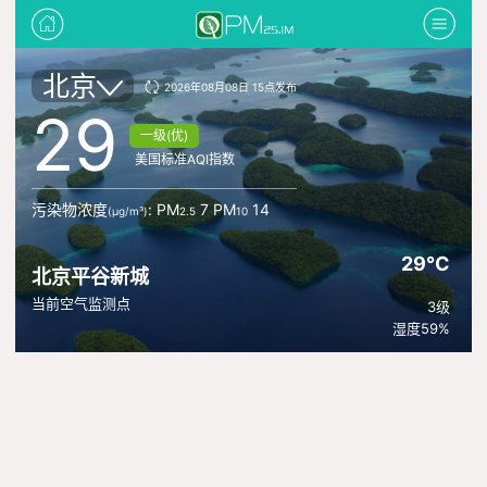
北京
2026年08月08日 15点发布
29
一级(优)
美国标准AQI指数
污染物浓度
: PM
7 PM
14
(μg/m³)
2.5
10
29°C
北京平谷新城
当前空气监测点
3级
湿度59%