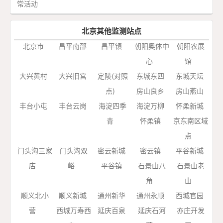
常活动
北京其他监测站点
北京市
昌平南邵
昌平镇
朝阳奥体中
朝阳农展
心
馆
大兴黄村
大兴旧宫
定陵(对照
东城东四
东城天坛
点)
房山良乡
房山燕山
丰台小屯
丰台云岗
海淀四季
海淀万柳
怀柔新城
青
怀柔镇
京东南区域
点
门头沟三家
门头沟双
密云新城
密云镇
平谷新城
店
峪
平谷镇
石景山八
石景山老
角
山
顺义北小
顺义新城
通州新华
通州永顺
西城官园
营
西城万寿西
延庆百泉
延庆石河
亦庄开发