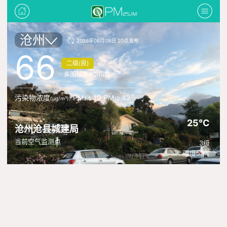
沧州
2026年08月08日 20点发布
66
二级(良)
美国标准AQI指数
污染物浓度
: PM
19 PM
42
(μg/m³)
2.5
10
25°C
沧州沧县城建局
当前空气监测点
3级
湿度53%