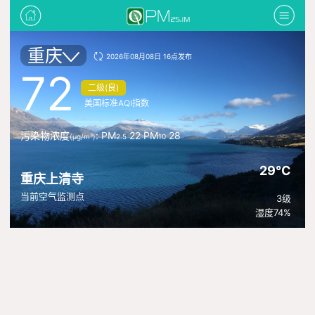
重庆
2026年08月08日 16点发布
72
二级(良)
美国标准AQI指数
污染物浓度
: PM
22 PM
28
(μg/m³)
2.5
10
29°C
重庆上清寺
当前空气监测点
3级
湿度74%