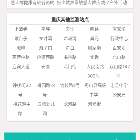
感人群健康有较弱影响; 极少数异常敏感人群应减少户外活动
重庆其他监测站点
上清寺
南坪
天生
两路
唐家沱
歇台子
龙井湾
龙洲湾
昌元
行政中心
虎峰
滩子口
舟白
周家坝
百安坝
芙蓉中路
桃源西路
书院路
棠香
北山路
迎宾大道
安康
龙门街
人民南路
双山路147
309号
号
钟楼街32
桃园路24
竹枝路2号
秀山县高级
忠县中学
号
号
中学
公安局
桃花源中
云师幼儿
龙河路
河堡街
路
园