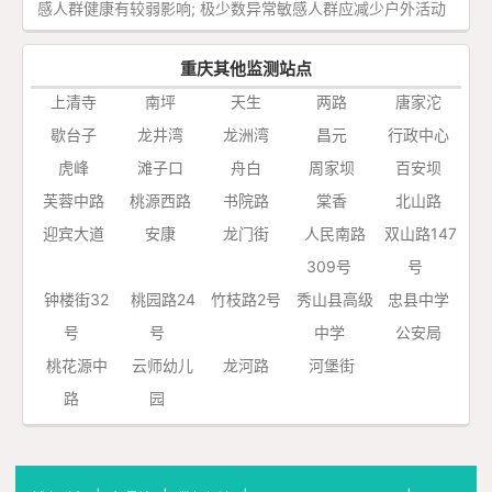
感人群健康有较弱影响; 极少数异常敏感人群应减少户外活动
重庆其他监测站点
上清寺
南坪
天生
两路
唐家沱
歇台子
龙井湾
龙洲湾
昌元
行政中心
虎峰
滩子口
舟白
周家坝
百安坝
芙蓉中路
桃源西路
书院路
棠香
北山路
迎宾大道
安康
龙门街
人民南路
双山路147
309号
号
钟楼街32
桃园路24
竹枝路2号
秀山县高级
忠县中学
号
号
中学
公安局
桃花源中
云师幼儿
龙河路
河堡街
路
园