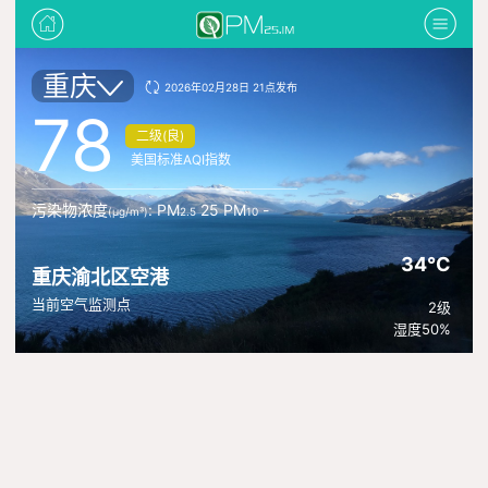
重庆
2026年02月28日 21点发布
78
二级(良)
美国标准AQI指数
污染物浓度
: PM
25 PM
-
(μg/m³)
2.5
10
34°C
重庆渝北区空港
当前空气监测点
2级
湿度50%