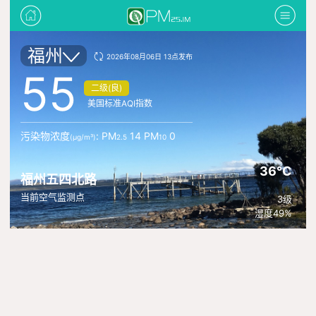
福州
2026年08月06日 13点发布
55
二级(良)
美国标准AQI指数
污染物浓度
: PM
14 PM
0
(μg/m³)
2.5
10
36°C
福州五四北路
当前空气监测点
3级
湿度49%