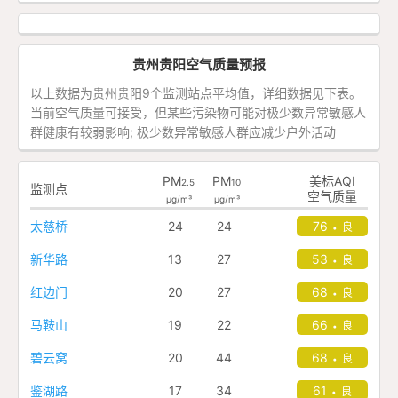
贵州贵阳空气质量预报
以上数据为贵州贵阳9个监测站点平均值，详细数据见下表。
当前空气质量可接受，但某些污染物可能对极少数异常敏感人
群健康有较弱影响; 极少数异常敏感人群应减少户外活动
PM
PM
美标AQI
2.5
10
监测点
空气质量
μg/m³
μg/m³
太慈桥
24
24
76
良
•
新华路
13
27
53
良
•
红边门
20
27
68
良
•
马鞍山
19
22
66
良
•
碧云窝
20
44
68
良
•
鉴湖路
17
34
61
良
•