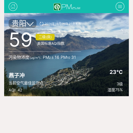
贵阳
2026年08月09日 21点发布
59
二级(良)
美国标准AQI指数
污染物浓度
: PM
16 PM
31
(μg/m³)
2.5
10
23°C
燕子冲
当前空气最佳监测点
3级
湿度75%
AQI: 42