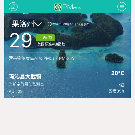
果洛州
2026年08月10日 17点发布
29
一级(优)
美国标准AQI指数
污染物浓度
: PM
7 PM
19
(μg/m³)
2.5
10
20°C
玛沁县大武镇
当前空气最佳监测点
4级
湿度35%
AQI: 29