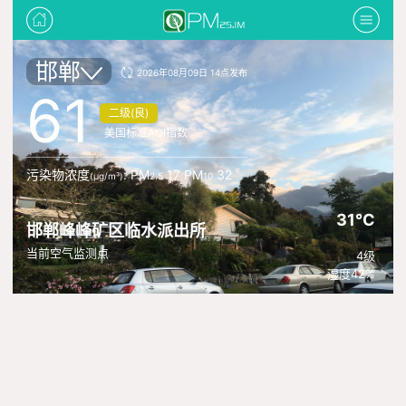
邯郸
2026年08月09日 14点发布
61
二级(良)
美国标准AQI指数
污染物浓度
: PM
17 PM
32
(μg/m³)
2.5
10
31°C
邯郸峰峰矿区临水派出所
当前空气监测点
4级
湿度42%