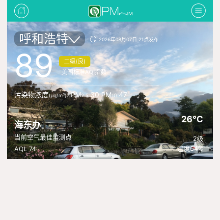
呼和浩特
2026年08月07日 21点发布
89
二级(良)
美国标准AQI指数
污染物浓度
: PM
30 PM
47
(μg/m³)
2.5
10
26°C
海东办
当前空气最佳监测点
2级
湿度64%
AQI: 74