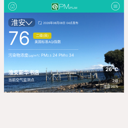
淮安
2026年08月08日 04点发布
76
二级(良)
美国标准AQI指数
污染物浓度
: PM
24 PM
34
(μg/m³)
2.5
10
26°C
淮安新华书店
当前空气监测点
2级
湿度96%