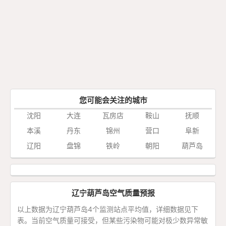
您可能会关注的城市
沈阳
大连
瓦房店
鞍山
抚顺
本溪
丹东
锦州
营口
阜新
辽阳
盘锦
铁岭
朝阳
葫芦岛
辽宁葫芦岛空气质量预报
以上数据为辽宁葫芦岛4个监测站点平均值，详细数据见下
表。当前空气质量可接受，但某些污染物可能对极少数异常敏