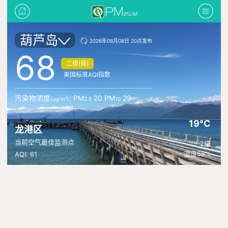
葫芦岛
2026年08月08日 20点发布
68
二级(良)
美国标准AQI指数
污染物浓度
: PM
20 PM
29
(μg/m³)
2.5
10
19°C
龙港区
当前空气最佳监测点
2级
湿度58%
AQI: 61