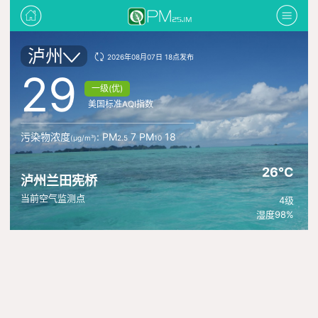
泸州
2026年08月07日 18点发布
29
一级(优)
美国标准AQI指数
污染物浓度
: PM
7 PM
18
(μg/m³)
2.5
10
26°C
泸州兰田宪桥
当前空气监测点
4级
湿度98%