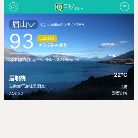
眉山
2026年08月07日 07点发布
93
二级(良)
美国标准AQI指数
污染物浓度
: PM
32 PM
48
(μg/m³)
2.5
10
22°C
眉职院
当前空气最佳监测点
2级
湿度91%
AQI: 82