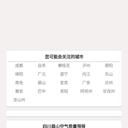
您可能会关注的城市
成都
自贡
攀枝花
泸州
德阳
绵阳
广元
遂宁
内江
乐山
南充
眉山
宜宾
广安
达州
雅安
巴中
资阳
阿坝州
甘孜州
凉山州
四川眉山空气质量预报