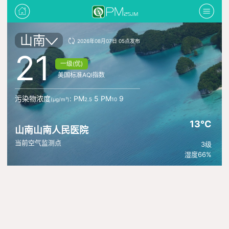
山南
2026年08月07日 05点发布
21
一级(优)
美国标准AQI指数
污染物浓度
: PM
5 PM
9
(μg/m³)
2.5
10
13°C
山南山南人民医院
当前空气监测点
3级
湿度66%