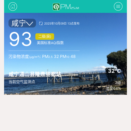
咸宁
2025年10月09日 13点发布
93
二级(良)
美国标准AQI指数
污染物浓度
: PM
32 PM
48
(μg/m³)
2.5
10
32°C
咸宁通山县隆鼎丽都站
当前空气监测点
3级
湿度64%