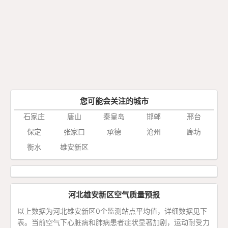
您可能会关注的城市
石家庄
唐山
秦皇岛
邯郸
邢台
保定
张家口
承德
沧州
廊坊
衡水
雄安新区
河北雄安新区空气质量预报
以上数据为河北雄安新区0个监测站点平均值，详细数据见下
表。当前空气下心脏病和肺病患者症状显著加剧，运动耐受力