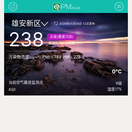
雄安新区
2026年01月06日 12点发布
238
五级(重度污染)
美国标准AQI指数
污染物浓度
: PM
188 PM
228
(μg/m³)
2.5
10
0°C
当前空气最佳监测点
6级
湿度17%
AQI: