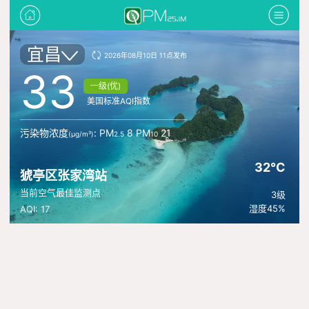
宜昌
2026年08月10日 11点发布
33
一级(优)
美国标准AQI指数
污染物浓度
: PM
8 PM
21
(μg/m³)
2.5
10
32°C
猇亭区张家湾站
当前空气最佳监测点
3级
湿度45%
AQI: 17