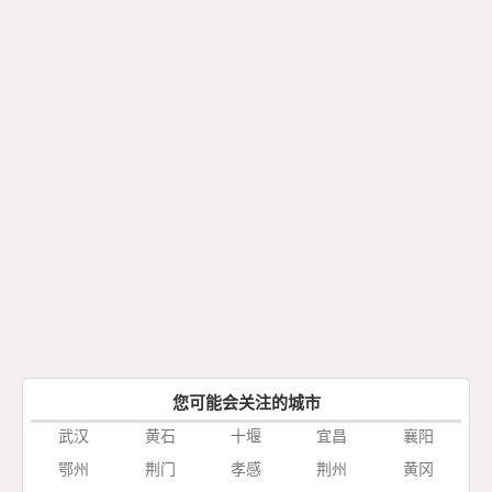
您可能会关注的城市
武汉
黄石
十堰
宜昌
襄阳
鄂州
荆门
孝感
荆州
黄冈