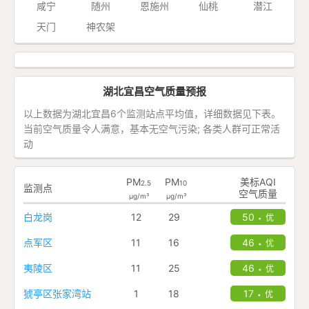
咸宁
随州
恩施州
仙桃
潜江
天门
神农架
湖北宜昌空气质量预报
以上数据为湖北宜昌6个监测站点平均值，详细数据见下表。
当前空气质量令人满意，基本无空气污染; 各类人群可正常活
动
PM
PM
美标AQI
2.5
10
监测点
空气质量
μg/m³
μg/m³
白龙岗
12
29
50
优
•
点军区
11
16
46
优
•
夷陵区
11
25
46
优
•
猇亭区张家湾站
1
18
17
优
•