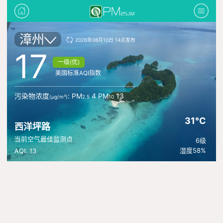
漳州
2026年08月10日 14点发布
17
一级(优)
美国标准AQI指数
污染物浓度
: PM
4 PM
13
(μg/m³)
2.5
10
31°C
西洋坪路
当前空气最佳监测点
6级
湿度58%
AQI: 13