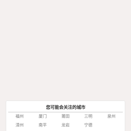
您可能会关注的城市
福州
厦门
莆田
三明
泉州
漳州
南平
龙岩
宁德