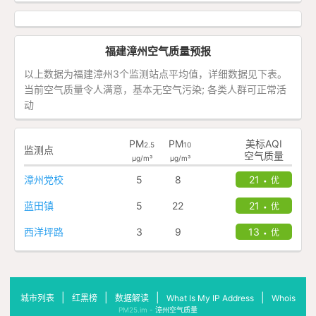
福建漳州空气质量预报
以上数据为福建漳州3个监测站点平均值，详细数据见下表。
当前空气质量令人满意，基本无空气污染; 各类人群可正常活
动
PM
PM
美标AQI
2.5
10
监测点
空气质量
μg/m³
μg/m³
漳州党校
5
8
21
优
•
蓝田镇
5
22
21
优
•
西洋坪路
3
9
13
优
•
|
|
|
|
城市列表
红黑榜
数据解读
What Is My IP Address
Whois
PM25.im -
漳州空气质量