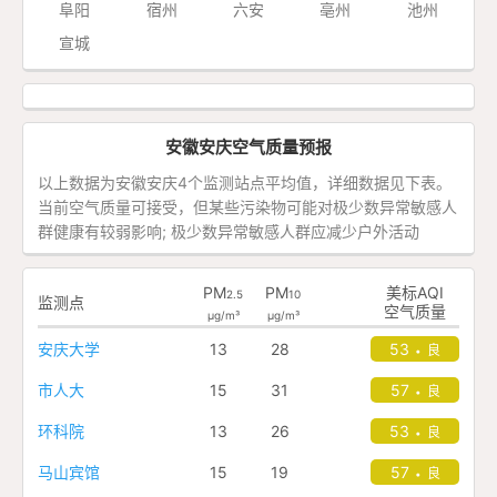
阜阳
宿州
六安
亳州
池州
宣城
安徽安庆空气质量预报
以上数据为安徽安庆4个监测站点平均值，详细数据见下表。
当前空气质量可接受，但某些污染物可能对极少数异常敏感人
群健康有较弱影响; 极少数异常敏感人群应减少户外活动
PM
PM
美标AQI
2.5
10
监测点
空气质量
μg/m³
μg/m³
安庆大学
13
28
53
良
•
市人大
15
31
57
良
•
环科院
13
26
53
良
•
马山宾馆
15
19
57
良
•