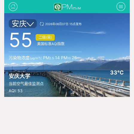
安庆
2026年08月07日 15点发布
55
二级(良)
美国标准AQI指数
污染物浓度
: PM
14 PM
26
(μg/m³)
2.5
10
33°C
安庆大学
当前空气最佳监测点
4级
湿度64%
AQI: 53