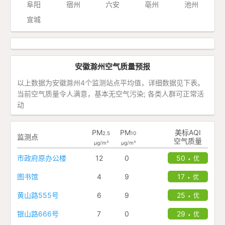
阜阳
宿州
六安
亳州
池州
宣城
安徽滁州空气质量预报
以上数据为安徽滁州4个监测站点平均值，详细数据见下表。
当前空气质量令人满意，基本无空气污染; 各类人群可正常活
动
PM
PM
美标AQI
2.5
10
监测点
空气质量
μg/m³
μg/m³
市政府原办公楼
12
0
50
优
•
图书馆
4
9
17
优
•
黄山路555号
6
9
25
优
•
银山路666号
7
0
29
优
•