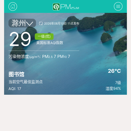
滁州
2026年08月10日 11点发布
29
一级(优)
美国标准AQI指数
污染物浓度
: PM
7 PM
7
(μg/m³)
2.5
10
26°C
图书馆
当前空气最佳监测点
7级
湿度94%
AQI: 17