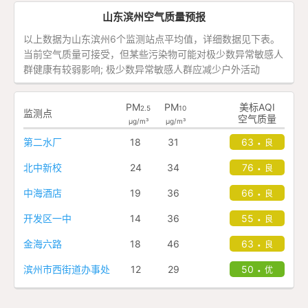
山东滨州空气质量预报
以上数据为山东滨州6个监测站点平均值，详细数据见下表。
当前空气质量可接受，但某些污染物可能对极少数异常敏感人
群健康有较弱影响; 极少数异常敏感人群应减少户外活动
PM
PM
美标AQI
2.5
10
监测点
空气质量
μg/m³
μg/m³
第二水厂
18
31
63
良
•
北中新校
24
34
76
良
•
中海酒店
19
36
66
良
•
开发区一中
14
36
55
良
•
金海六路
18
46
63
良
•
滨州市西街道办事处
12
29
50
优
•