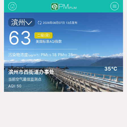
滨州
2026年08月07日 13点发布
63
二级(良)
美国标准AQI指数
污染物浓度
: PM
18 PM
35
(μg/m³)
2.5
10
35°C
滨州市西街道办事处
当前空气最佳监测点
4级
湿度46%
AQI: 50