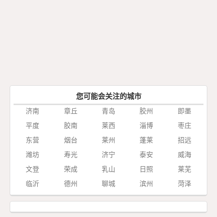
您可能会关注的城市
济南
章丘
青岛
胶州
即墨
平度
胶南
莱西
淄博
枣庄
东营
烟台
莱州
蓬莱
招远
潍坊
寿光
济宁
泰安
威海
文登
荣成
乳山
日照
莱芜
临沂
德州
聊城
滨州
菏泽