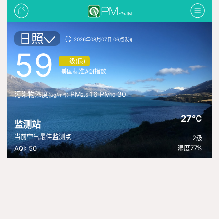
日照
2026年08月07日 06点发布
59
二级(良)
美国标准AQI指数
污染物浓度
: PM
16 PM
30
(μg/m³)
2.5
10
27°C
监测站
当前空气最佳监测点
2级
湿度77%
AQI: 50