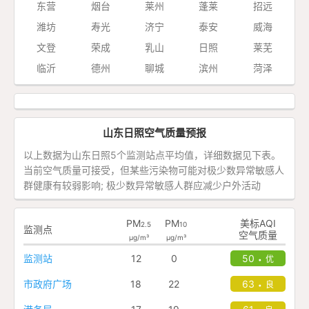
东营
烟台
莱州
蓬莱
招远
潍坊
寿光
济宁
泰安
威海
文登
荣成
乳山
日照
莱芜
临沂
德州
聊城
滨州
菏泽
山东日照空气质量预报
以上数据为山东日照5个监测站点平均值，详细数据见下表。
当前空气质量可接受，但某些污染物可能对极少数异常敏感人
群健康有较弱影响; 极少数异常敏感人群应减少户外活动
PM
PM
美标AQI
2.5
10
监测点
空气质量
μg/m³
μg/m³
监测站
12
0
50
优
•
市政府广场
18
22
63
良
•