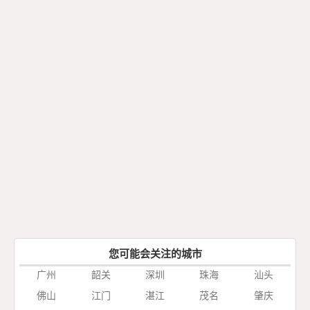
您可能会关注的城市
广州
韶关
深圳
珠海
汕头
佛山
江门
湛江
茂名
肇庆