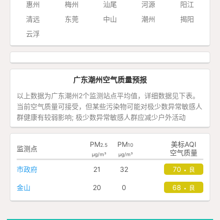
惠州
梅州
汕尾
河源
阳江
清远
东莞
中山
潮州
揭阳
云浮
广东潮州空气质量预报
以上数据为广东潮州2个监测站点平均值，详细数据见下表。
当前空气质量可接受，但某些污染物可能对极少数异常敏感人
群健康有较弱影响; 极少数异常敏感人群应减少户外活动
PM
PM
美标AQI
2.5
10
监测点
空气质量
μg/m³
μg/m³
市政府
21
32
70
良
•
金山
20
0
68
良
•