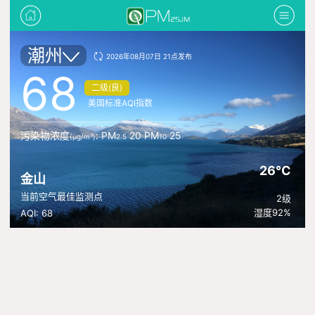
潮州
2026年08月07日 21点发布
68
二级(良)
美国标准AQI指数
污染物浓度
: PM
20 PM
25
(μg/m³)
2.5
10
26°C
金山
当前空气最佳监测点
2级
湿度92%
AQI: 68