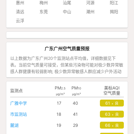
惠州
梅州
汕尾
河源
阳江
清远
东莞
中山
潮州
揭阳
云浮
广东广州空气质量预报
以上数据为广东广州20个监测站点平均值，详细数据见下
表。当前空气质量可接受，但某些污染物可能对极少数异常敏
感人群健康有较弱影响; 极少数异常敏感人群应减少户外活动
PM
PM
美标AQI
2.5
10
监测点
空气质量
μg/m³
μg/m³
广雅中学
17
40
61
良
•
市监测站
18
41
63
良
•
麓湖
19
29
66
良
•