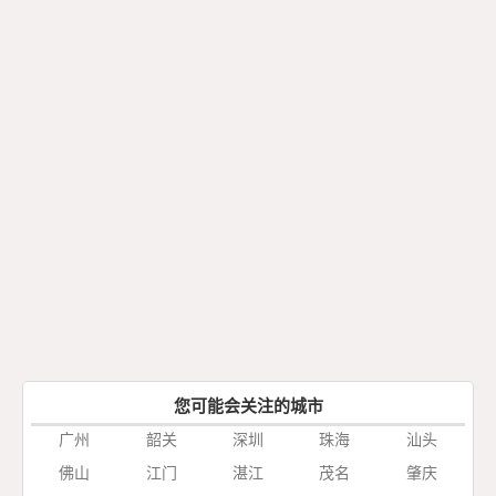
您可能会关注的城市
广州
韶关
深圳
珠海
汕头
佛山
江门
湛江
茂名
肇庆