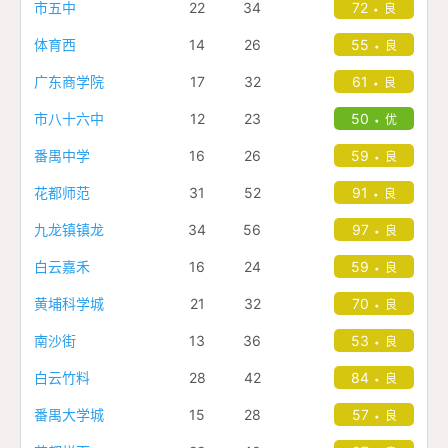
市五中
22
34
72
良
•
体育西
14
26
55
良
•
广东商学院
17
32
61
良
•
市八十六中
12
23
50
优
•
番禺中学
16
26
59
良
•
花都师范
31
52
91
良
•
九龙镇镇龙
34
56
97
良
•
白云嘉禾
16
24
59
良
•
黄埔科学城
21
32
70
良
•
南沙街
13
36
53
良
•
白云竹料
28
42
84
良
•
番禺大学城
15
28
57
良
•