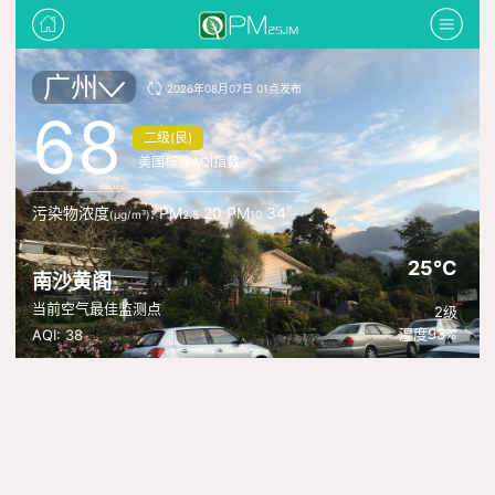
广州
2026年08月07日 01点发布
68
二级(良)
美国标准AQI指数
污染物浓度
: PM
20 PM
34
(μg/m³)
2.5
10
25°C
南沙黄阁
当前空气最佳监测点
2级
湿度93%
AQI: 38