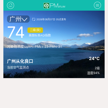
广州
2026年08月07日 05点发布
74
二级(良)
美国标准AQI指数
污染物浓度
: PM
23 PM
31
(μg/m³)
2.5
10
24°C
广州从化良口
当前空气监测点
2级
湿度94%