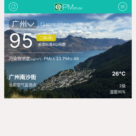
广州
2026年08月08日 01点发布
95
二级(良)
美国标准AQI指数
污染物浓度
: PM
33 PM
46
(μg/m³)
2.5
10
26°C
广州南沙街
当前空气监测点
2级
湿度90%