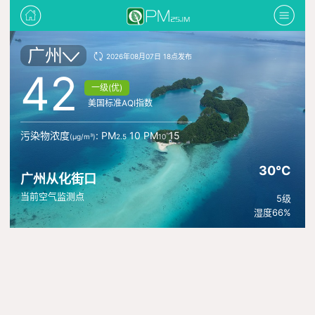
广州
2026年08月07日 18点发布
42
一级(优)
美国标准AQI指数
污染物浓度
: PM
10 PM
15
(μg/m³)
2.5
10
30°C
广州从化街口
当前空气监测点
5级
湿度66%