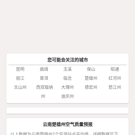
您可能会关注的城市
昆明
曲靖
玉溪
保山
昭通
丽江
普洱
临沧
楚雄州
红河州
文山州
西双版纳
大理州
德宏州
怒江州
州
迪庆州
云南楚雄州空气质量预报
以上数据为云南楚雄州2个监测站点平均值，详细数据见下