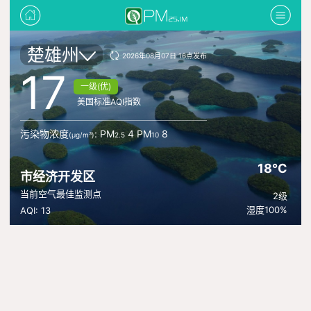
楚雄州
2026年08月07日 16点发布
17
一级(优)
美国标准AQI指数
污染物浓度
: PM
4 PM
8
(μg/m³)
2.5
10
18°C
市经济开发区
当前空气最佳监测点
2级
湿度100%
AQI: 13