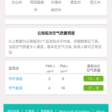
文山州
西双版纳
大理州
德宏州
怒江州
州
迪庆州
云南临沧空气质量预报
以上数据为云南临沧2个监测站点平均值，详细数据见下表。
当前空气质量令人满意，基本无空气污染; 各类人群可正常活
动
PM
PM
美标AQI
2.5
10
监测点
空气质量
μg/m³
μg/m³
市环保局
3
9
13
优
•
市气象局
4
18
17
优
•
|
|
|
|
城市列表
红黑榜
数据解读
What Is My IP Address
Whois