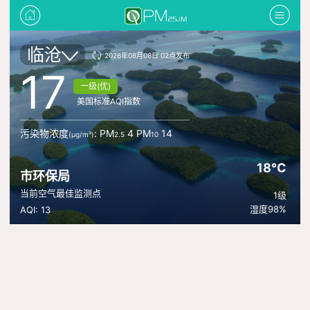
临沧
2026年08月08日 02点发布
17
一级(优)
美国标准AQI指数
污染物浓度
: PM
4 PM
14
(μg/m³)
2.5
10
18°C
市环保局
当前空气最佳监测点
1级
湿度98%
AQI: 13