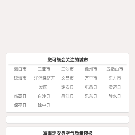
您可能会关注的城市
海口市
三亚市
三沙市
儋州市
五指山市
琼海市
洋浦经济开
文昌市
万宁市
东方市
发区
定安县
屯昌县
澄迈县
临高县
白沙县
昌江县
乐东县
陵水县
保亭县
琼中县
海南定安县空气质量预报