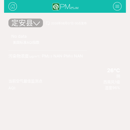
定安县
2026年08月07日 00点发布
No data
美国标准AQI指数
污染物浓度
: PM
NAN PM
NAN
(μg/m³)
2.5
10
26°C
阴
当前空气最佳监测点
西南风1级
湿度96%
AQI: