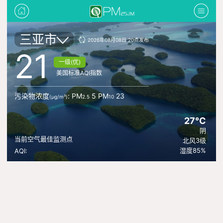
三亚市
2026年08月08日 20点发布
21
一级(优)
美国标准AQI指数
污染物浓度
: PM
5 PM
23
(μg/m³)
2.5
10
27°C
阴
当前空气最佳监测点
北风3级
湿度85%
AQI: