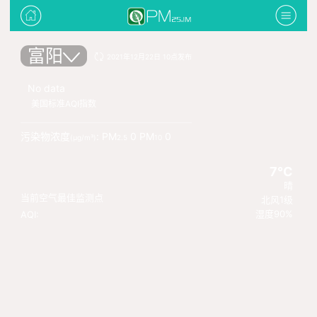
富阳
2021年12月22日 10点发布
No data
美国标准AQI指数
污染物浓度
: PM
0 PM
0
(μg/m³)
2.5
10
7°C
晴
当前空气最佳监测点
北风1级
湿度90%
AQI: