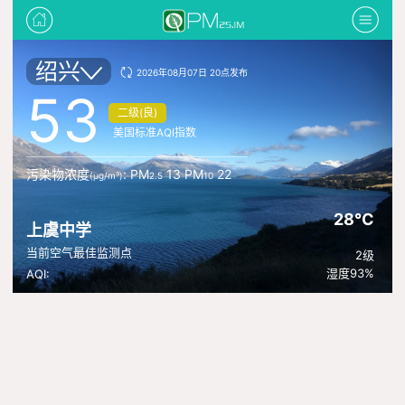
绍兴
2026年08月07日 20点发布
53
二级(良)
美国标准AQI指数
污染物浓度
: PM
13 PM
22
(μg/m³)
2.5
10
28°C
上虞中学
当前空气最佳监测点
2级
湿度93%
AQI: