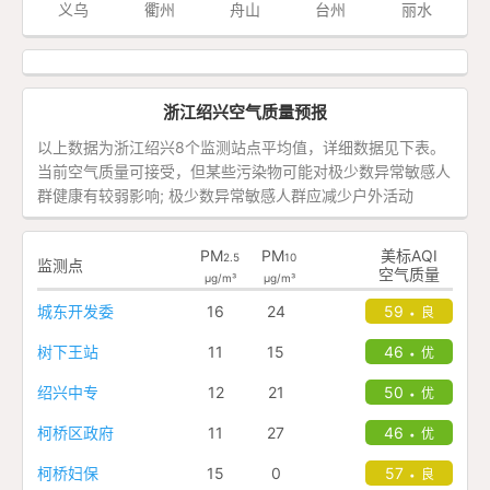
义乌
衢州
舟山
台州
丽水
浙江绍兴空气质量预报
以上数据为浙江绍兴8个监测站点平均值，详细数据见下表。
当前空气质量可接受，但某些污染物可能对极少数异常敏感人
群健康有较弱影响; 极少数异常敏感人群应减少户外活动
PM
PM
美标AQI
2.5
10
监测点
空气质量
μg/m³
μg/m³
城东开发委
16
24
59
良
•
树下王站
11
15
46
优
•
绍兴中专
12
21
50
优
•
柯桥区政府
11
27
46
优
•
柯桥妇保
15
0
57
良
•