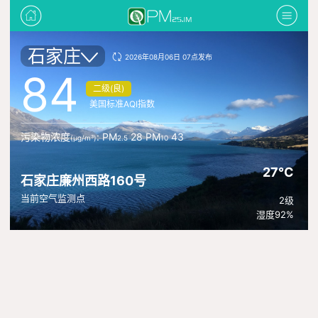
石家庄
2026年08月06日 07点发布
84
二级(良)
美国标准AQI指数
污染物浓度
: PM
28 PM
43
(μg/m³)
2.5
10
27°C
石家庄廉州西路160号
当前空气监测点
2级
湿度92%