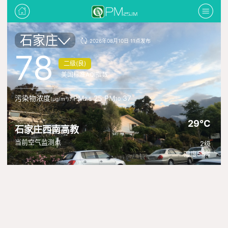
石家庄
2026年08月10日 11点发布
78
二级(良)
美国标准AQI指数
污染物浓度
: PM
25 PM
37
(μg/m³)
2.5
10
29°C
石家庄西南高教
当前空气监测点
2级
湿度58%